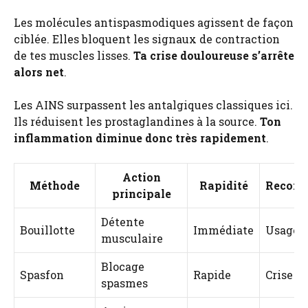
Les molécules antispasmodiques agissent de façon
ciblée. Elles bloquent les signaux de contraction
de tes muscles lisses.
Ta crise douloureuse s’arrête
alors net
.
Les AINS surpassent les antalgiques classiques ici.
Ils réduisent les prostaglandines à la source.
Ton
inflammation diminue donc très rapidement
.
Action
Méthode
Rapidité
Recom
principale
Détente
Bouillotte
Immédiate
Usage l
musculaire
Blocage
Spasfon
Rapide
Crise a
spasmes