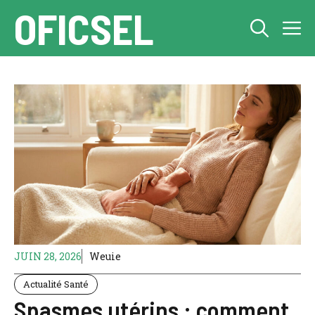
Aller
OFICSEL
M
au
contenu
JUIN 28, 2026
Weuie
Actualité Santé
Spasmes utérins : comment