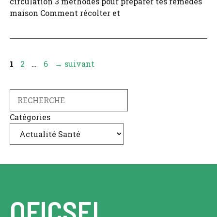
circulation 3 méthodes pour préparer tes remèdes
maison Comment récolter et
Page
Page
Page
1
2
…
6
→
suivant
Search
Catégories
OFICSEL