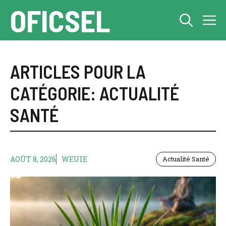
Aller
OFICSEL
M
au
contenu
ARTICLES POUR LA
CATÉGORIE: ACTUALITÉ
SANTÉ
AOÛT 8, 2026
WEUIE
Actualité Santé