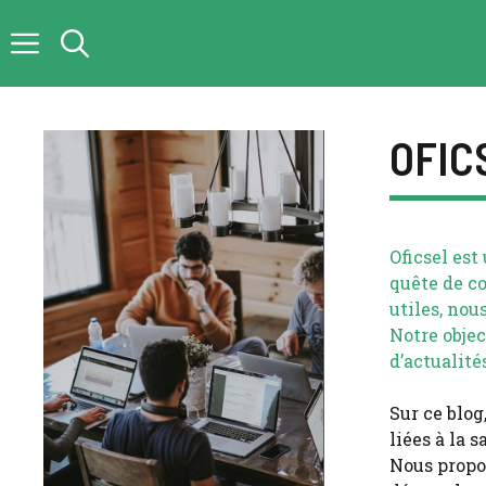
Aller
au
contenu
OFIC
Oficsel es
quête de c
utiles, no
Notre objec
d’actualité
Sur ce blo
liées à la 
Nous propo